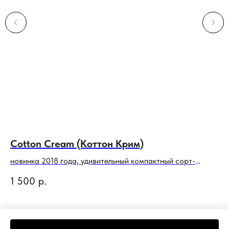
Cotton Cream (Коттон Крим)
К
новинка 2018 года, удивительный компактный сорт-
ст
хамелеон
1 500
р.
2